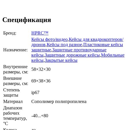
Спецификация
Бренд:
HPRC™
Кейсы фото/видео
,
Кейсы для квадрокоптеров/
дронов
,
Кейсы под разное
,
Пластиковые кейсы
Назначение:
защитные
,
Защитные противоударные
кейсы
,
Защитные дорожные кейсы
,
Мобильные
кейсы
,
Закрытые кейсы
Внутренние
58×32×30
размеры, см:
Внешние
69×38×36
размеры, см:
Степень
ip67
защиты
Материал
Сополимер полипропилена
Диапазон
рабочих
-40...+80
температур,
°С
Колеса
да