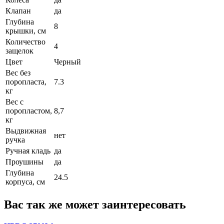
Клапан
да
Глубина
8
крышки, см
Количество
4
защелок
Цвет
Черный
Вес без
поропласта,
7.3
кг
Вес с
поропластом,
8,7
кг
Выдвижная
нет
ручка
Ручная кладь
да
Проушины
да
Глубина
24.5
корпуса, см
Вас так же может заинтересовать