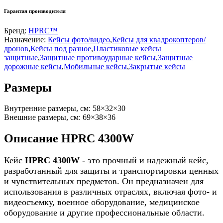
Гарантия производителя
Бренд:
HPRC™
Назначение:
Кейсы фото/видео
,
Кейсы для квадрокоптеров/
дронов
,
Кейсы под разное
,
Пластиковые кейсы
защитные
,
Защитные противоударные кейсы
,
Защитные
дорожные кейсы
,
Мобильные кейсы
,
Закрытые кейсы
Размеры
Внутренние размеры, см:
58×32×30
Внешние размеры, см:
69×38×36
Описание HPRC 4300W
Кейс
HPRC 4300W
- это прочный и надежный кейс,
разработанный для защиты и транспортировки ценных
и чувствительных предметов. Он предназначен для
использования в различных отраслях, включая фото- и
видеосъемку, военное оборудование, медицинское
оборудование и другие профессиональные области.