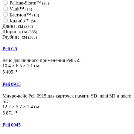
Pelican-Storm™
(26)
Vault™
(11)
Бастион™
(18)
Калибр™
(56)
Длина, см
(385)
Ширина, см
(385)
Глубина, см
(385)
Peli G5
Кейс для личного применения Peli G5
10.4 × 6.5 × 1.1 см
5 405 ₽
Peli 0915
Микро-кейс Peli 0915 для карточек памяти SD, mini SD и micro
SD
12.2 × 5.7 × 1.4 см
5 871 ₽
Peli 0945