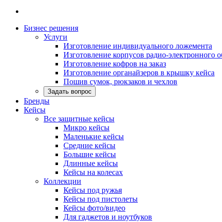
Бизнес решения
Услуги
Изготовление индивидуального ложемента
Изготовление корпусов радио-электронного 
Изготовление кофров на заказ
Изготовление органайзеров в крышку кейса
Пошив сумок, рюкзаков и чехлов
Задать вопрос
Бренды
Кейсы
Все защитные кейсы
Микро кейсы
Маленькие кейсы
Средние кейсы
Большие кейсы
Длинные кейсы
Кейсы на колесах
Коллекции
Кейсы под ружья
Кейсы под пистолеты
Кейсы фото/видео
Для гаджетов и ноутбуков