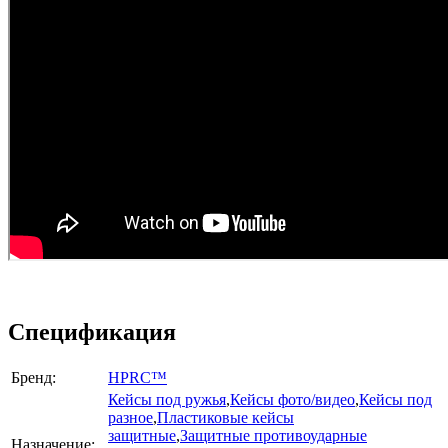
Спецификация
Бренд:
HPRC™
Кейсы под ружья
,
Кейсы фото/видео
,
Кейсы под
разное
,
Пластиковые кейсы
защитные
,
Защитные противоударные
Назначение: