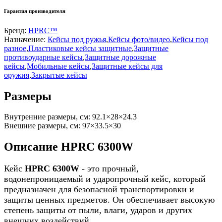
Гарантия производителя
Бренд:
HPRC™
Назначение:
Кейсы под ружья
,
Кейсы фото/видео
,
Кейсы под
разное
,
Пластиковые кейсы защитные
,
Защитные
противоударные кейсы
,
Защитные дорожные
кейсы
,
Мобильные кейсы
,
Защитные кейсы для
оружия
,
Закрытые кейсы
Размеры
Внутренние размеры, см:
92.1×28×24.3
Внешние размеры, см:
97×33.5×30
Описание HPRC 6300W
Кейс
HPRC 6300W
- это прочный,
водонепроницаемый и ударопрочный кейс, который
предназначен для безопасной транспортировки и
защиты ценных предметов. Он обеспечивает высокую
степень защиты от пыли, влаги, ударов и других
внешних воздействий.