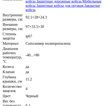
кейсы
,
Защитные дорожные кейсы
,
Мобильные
кейсы
,
Защитные кейсы для оружия
,
Закрытые
кейсы
Внутренние
92.1×28×24.3
размеры, см:
Внешние
97×33.5×30
размеры, см:
Степень
ip67
защиты
Материал
Сополимер полипропилена
Диапазон
рабочих
-40...+80
температур,
°С
Колеса
да
Клапан
да
Глубина
11.2
крышки, см
Количество
4
защелок
Цвет
Черный
Вес без
поропласта,
6.1