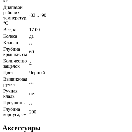
кг
Диапазон
рабочих
-33...+90
температур,
°С
Вес, кг
17.00
Колеса
да
Клапан
да
Глубина
60
крышки, см
Количество
4
защелок
Цвет
Черный
Выдвижная
да
ручка
Ручная
нет
кладь
Проушины
да
Глубина
200
корпуса, см
Аксессуары