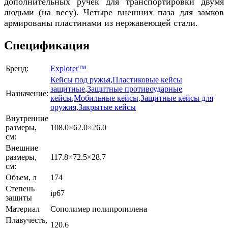
дополнительных ручек для транспортировки двумя
людьми (на весу). Четыре внешних паза для замков
армированы пластинами из нержавеющей стали.
Спецификация
Бренд:
Explorer™
Кейсы под ружья
,
Пластиковые кейсы
защитные
,
Защитные противоударные
Назначение:
кейсы
,
Мобильные кейсы
,
Защитные кейсы для
оружия
,
Закрытые кейсы
Внутренние
размеры,
108.0×62.0×26.0
см:
Внешние
размеры,
117.8×72.5×28.7
см:
Объем, л
174
Степень
ip67
защиты
Материал
Сополимер полипропилена
Плавучесть,
120.6