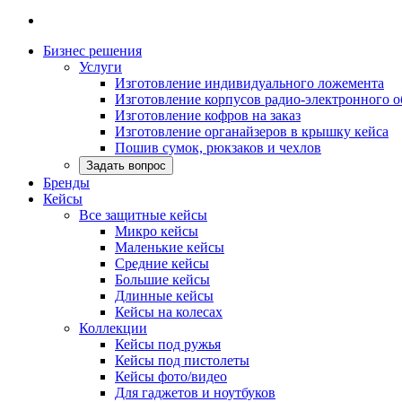
Бизнес решения
Услуги
Изготовление индивидуального ложемента
Изготовление корпусов радио-электронного 
Изготовление кофров на заказ
Изготовление органайзеров в крышку кейса
Пошив сумок, рюкзаков и чехлов
Задать вопрос
Бренды
Кейсы
Все защитные кейсы
Микро кейсы
Маленькие кейсы
Средние кейсы
Большие кейсы
Длинные кейсы
Кейсы на колесах
Коллекции
Кейсы под ружья
Кейсы под пистолеты
Кейсы фото/видео
Для гаджетов и ноутбуков